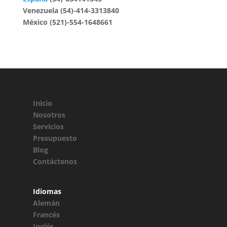
Venezuela (54)-414-3313840
México (521)-554-1648661
Inicio
Nosotros
Servicios
Presupuesto
Blog
Contáctenos
Idiomas
Alemán
Francés
Inglés