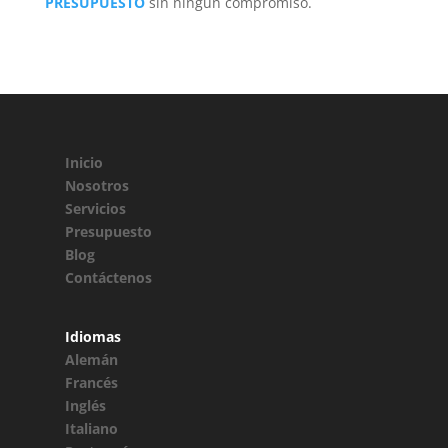
PRESUPUESTO
sin ningún compromiso.
Inicio
Nosotros
Servicios
Presupuesto
Blog
Contáctenos
Idiomas
Alemán
Francés
Inglés
Italiano