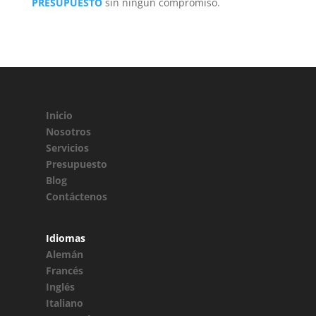
PRESUPUESTO
sin ningún compromiso.
Inicio
Nosotros
Servicios
Presupuesto
Blog
Contáctenos
Idiomas
Alemán
Francés
Inglés
Italiano