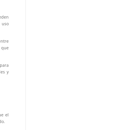
ueden
u uso
entre
l que
para
les y
ue el
do.