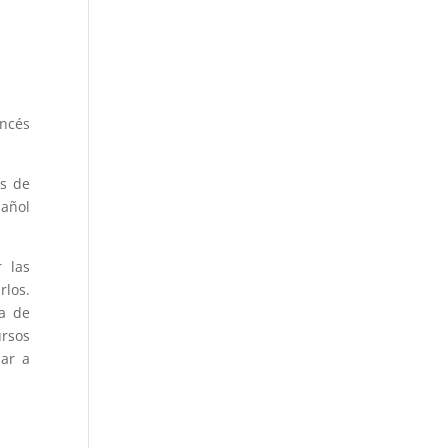
ancés
as de
pañol
 las
rlos.
ma de
ursos
dar a