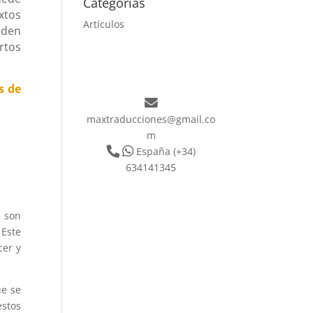
Categorías
xtos
Artículos
eden
rtos
s de
maxtraducciones@gmail.co
m
España
(+34)
634141345
s son
 Este
cer y
ue se
estos