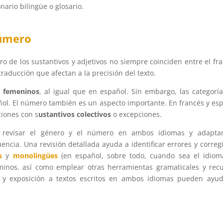
ario bilingüe o glosario.
número
 de los sustantivos y adjetivos no siempre coinciden entre el fr
 traducción que afectan a la precisión del texto.
o
femeninos
, al igual que en español. Sin embargo, las categorí
ñol. El número también es un aspecto importante. En francés y es
ciones con s
ustantivos colectivos
o excepciones.
l revisar el género y el número en ambos idiomas y adaptar
ncia. Una revisión detallada ayuda a identificar errores y corregi
s
y
monolingües
(en español, sobre todo, cuando sea el idio
rminos, así como emplear otras herramientas gramaticales y rec
a y exposición a textos escritos en ambos idiomas pueden ayu