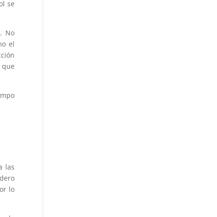
ol se
o. No
mo el
cción
s que
iempo
a las
dero
or lo