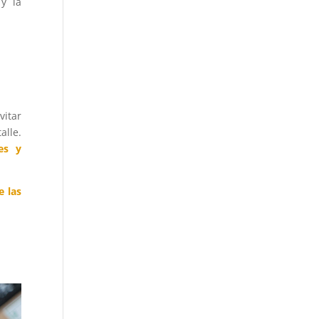
y la
vitar
alle.
les y
e las