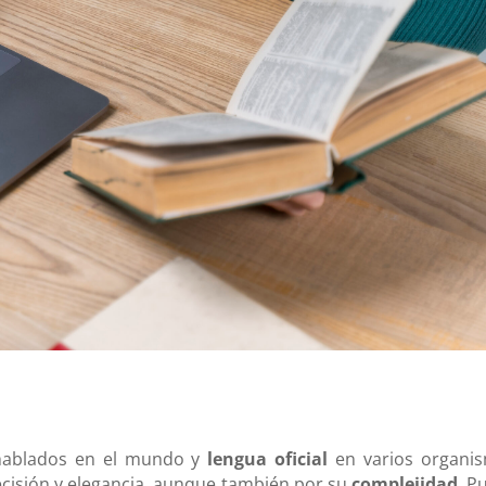
 hablados en el mundo y
lengua oficial
en varios organi
recisión y elegancia, aunque también por su
complejidad
. P