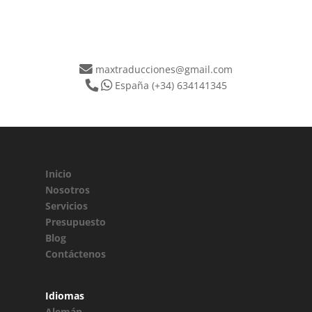
maxtraducciones@gmail.com
España
(+34) 634141345
Inicio
Nosotros
Servicios
Presupuesto
Blog
Contáctenos
Idiomas
Alemán