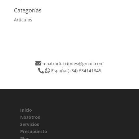
Categorías
Artículos
maxtraducciones@gmail.com
España
(+34) 634141345
Inicio
Nosotros
Servicios
Presupuesto
Blog