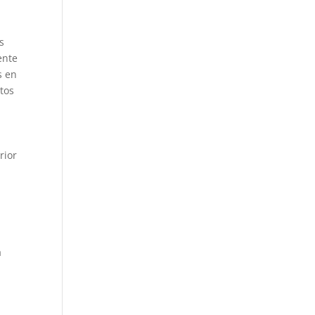
s
ente
s en
tos
rior
a