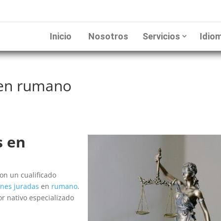
Inicio
Nosotros
Servicios
Idio
 en rumano
s en
on un cualificado
ones juradas
en
rumano
.
or nativo especializado