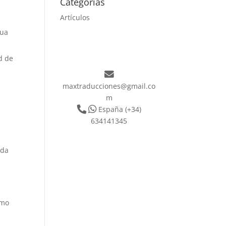
Categorías
Artículos
gua
d de
maxtraducciones@gmail.co
m
España
(+34)
634141345
ada
omo