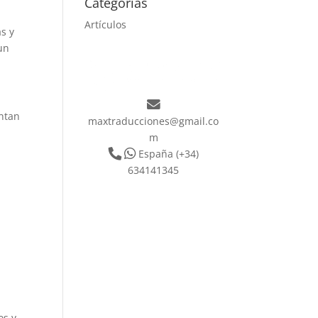
Categorías
Artículos
s y
un
entan
maxtraducciones@gmail.co
m
España
(+34)
634141345
os y