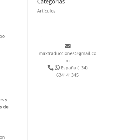
Categorías
Artículos
ipo
maxtraducciones@gmail.co
m
España
(+34)
634141345
es
y
s de
con