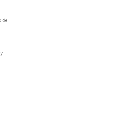
o de
 y