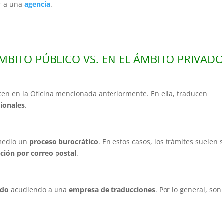
r a una
agencia
.
MBITO PÚBLICO VS. EN EL ÁMBITO PRIVAD
acen en la Oficina mencionada anteriormente. En ella, traducen
cionales
.
 medio un
proceso burocrático
. En estos casos, los trámites suelen 
ión por correo postal
.
ado
acudiendo a una
empresa de traducciones
. Por lo general, son