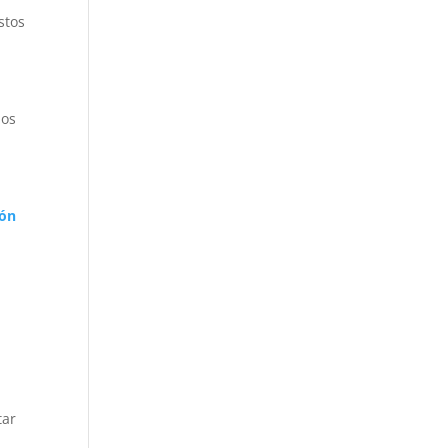
stos
los
ión
tar