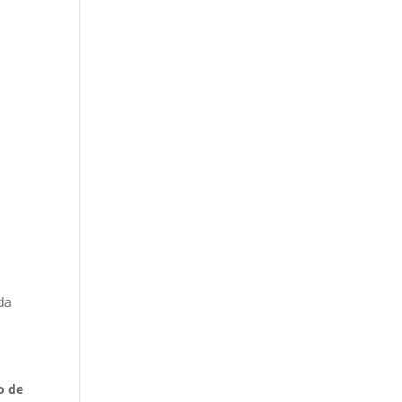
eda
o de