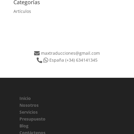
Categorías
Artículos
maxtraducciones@gmail.com
España
(+34) 634141345
Inicio
Nosotros
Servicios
Presupuesto
Blog
Contáctenos