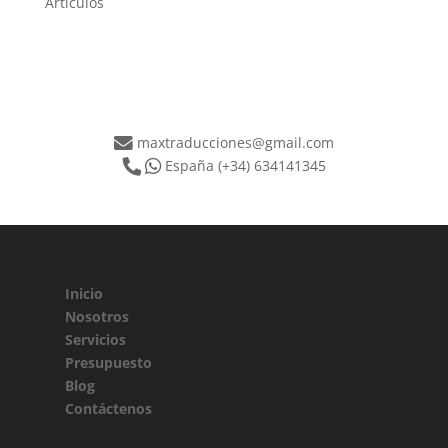
Artículos
maxtraducciones@gmail.com
España
(+34) 634141345
Inicio
Nosotros
Servicios
Presupuesto
Blog
Contáctenos