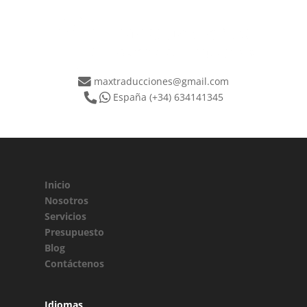
maxtraducciones@gmail.com
España
(+34) 634141345
Inicio
Nosotros
Servicios
Presupuesto
Blog
Contáctenos
Idiomas